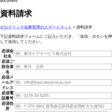
document
資料請求
ゼロクリック在庫管理のスマートマット
>
資料請求
下記資料請求フォームにご記入いただき、「送信」ボタンを押
して送信してください。
必須
会
社名
必須
ご
担当者
名
必須
メ
ールア
ドレス
必須
電
話番号
必須
住
所